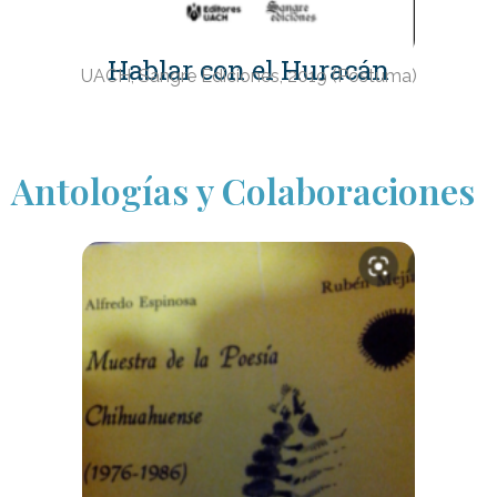
Hablar con el Huracán
UACH, Sangre Ediciones, 2019 (Póstuma)
Antologías y Colaboraciones