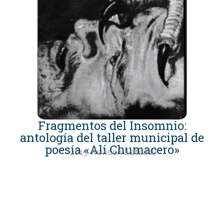
Fragmentos del Insomnio:
antología del taller municipal de
poesía «Alí Chumacero»
(2015, Revisión Editorial)