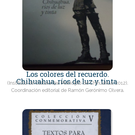
Los colores del recuerdo.
Chihuahua, ríos de luz y tinta
(Instituto de Cultura del Municipio de Chihuahua, 2012).
Coordinación editorial de Ramón Gerónimo Olvera.