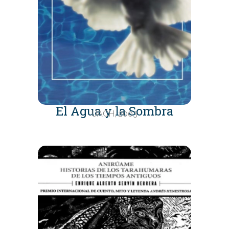
El Agua y la Sombra
UACH, 2003