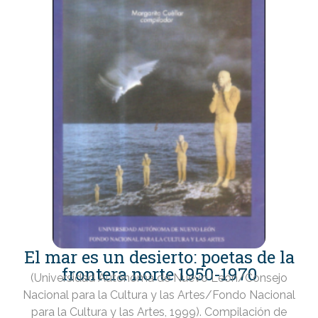
El mar es un desierto: poetas de la
frontera norte 1950-1970
(Universidad Autónoma de Nuevo León/Consejo
Nacional para la Cultura y las Artes/Fondo Nacional
para la Cultura y las Artes, 1999). Compilación de