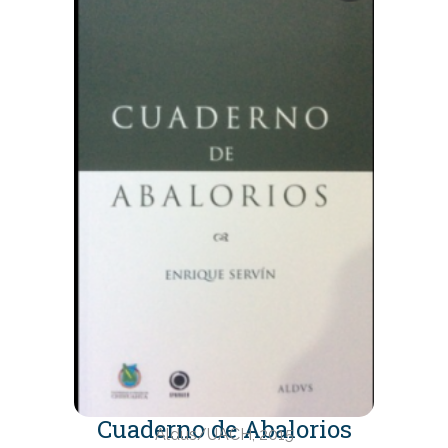
Cuaderno de Abalorios
Aldus/UACH, 2015