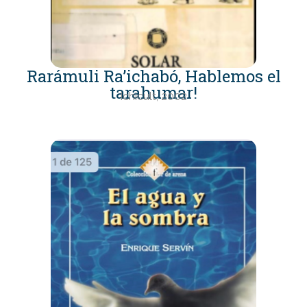
Rarámuli Ra’ichabó, Hablemos el
tarahumar!
Ichicult, 2002