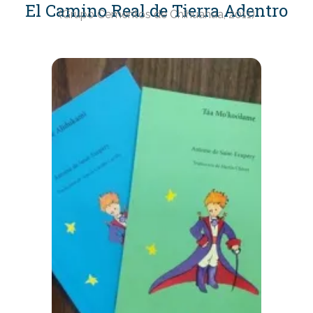
El Camino Real de Tierra Adentro
(Grupo Cementos de Chihuahua, 2011)