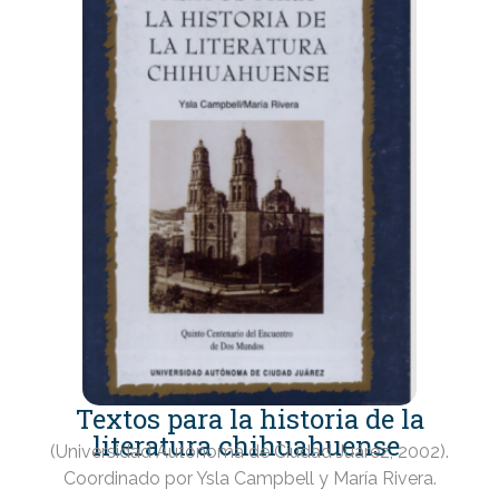
Textos para la historia de la
literatura chihuahuense
(Universidad Autónoma de Ciudad Juárez, 2002).
Coordinado por Ysla Campbell y María Rivera.