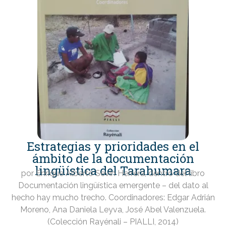
Estrategias y prioridades en el
ámbito de la documentación
lingüística del Tarahumara
por Enrique Alberto Sevín Herrera, dentro del libro
Documentación lingüística emergente – del dato al
hecho hay mucho trecho. Coordinadores: Edgar Adrián
Moreno, Ana Daniela Leyva, José Abel Valenzuela.
(Colección Rayénali – PIALLI, 2014)