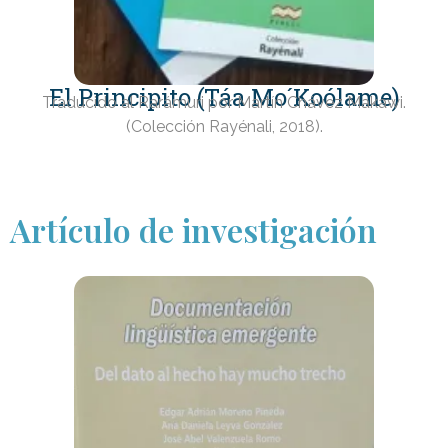
El Principito (Táa Mo´Koólame)
Traducido al Rarámuri por Martín Chávez Makawi.
(Colección Rayénali, 2018).
Artículo de investigación