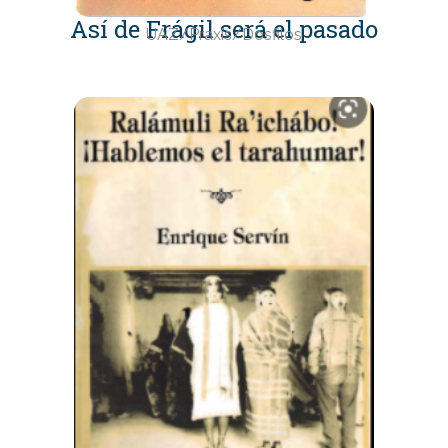
Así de Frágil será el pasado
UAZ/Praxis/Dosfilos